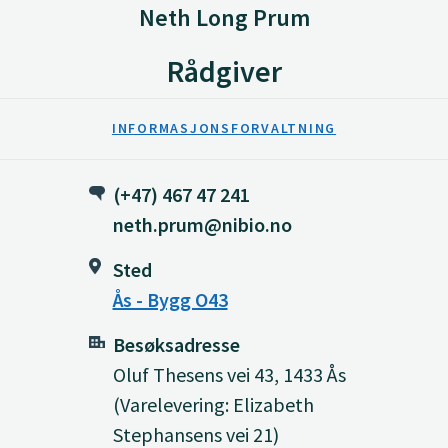
Neth Long Prum
Rådgiver
INFORMASJONSFORVALTNING
(+47) 467 47 241
neth.prum@nibio.no
Sted
Ås - Bygg O43
Besøksadresse
Oluf Thesens vei 43, 1433 Ås
(Varelevering: Elizabeth
Stephansens vei 21)