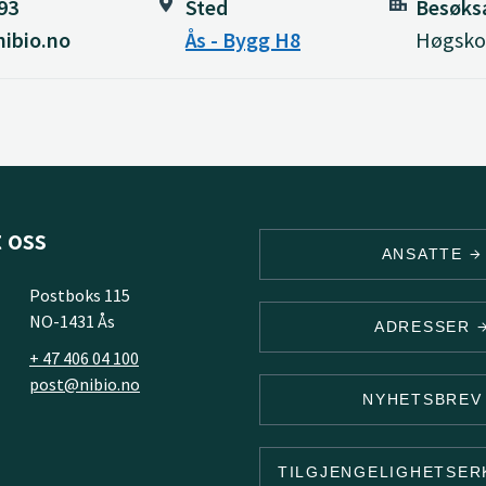
93
Sted
Besøks
ibio.no
Ås - Bygg H8
Høgskol
 oss
ANSATTE
Postboks 115
NO-1431 Ås
ADRESSER
+ 47 406 04 100
post@nibio.no
NYHETSBRE
TILGJENGELIGHETSE