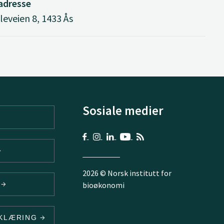
adresse
eveien 8, 1433 Ås
Sosiale medier
2026 © Norsk institutt for
V
bioøkonomi
RKLÆRING