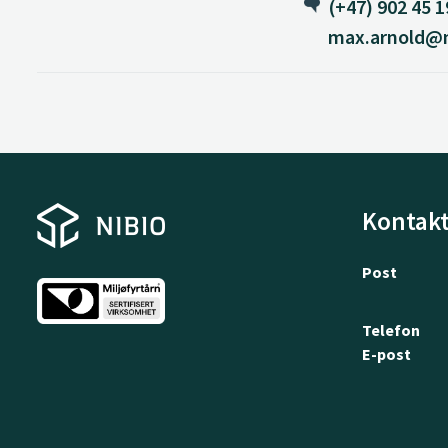
(+47) 902 45 1
max.arnold@n
Kontakt
Post
Telefon
E-post