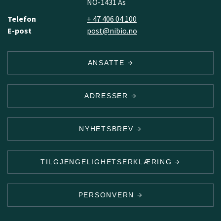
NO-1431 Ås
Telefon
+ 47 406 04 100
E-post
post@nibio.no
ANSATTE
ADRESSER
NYHETSBREV
TILGJENGELIGHETSERKLÆRING
PERSONVERN