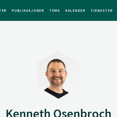
TER
PUBLIKASJONER
TEMA
KALENDER
TJENESTER
Kenneth Osenbroch