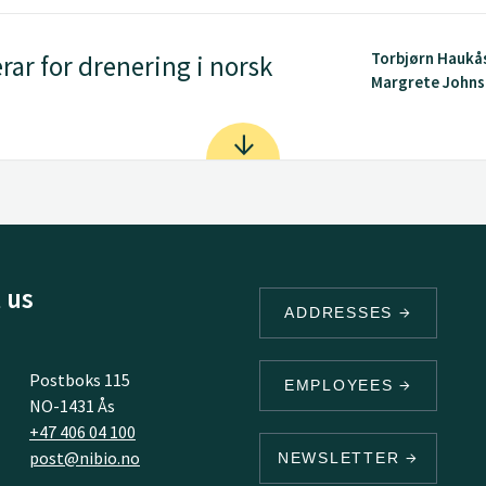
Torbjørn Haukå
rar for drenering i norsk
Margrete John
 us
ADDRESSES
Postboks 115
EMPLOYEES
NO-1431 Ås
+47 406 04 100
post@nibio.no
NEWSLETTER