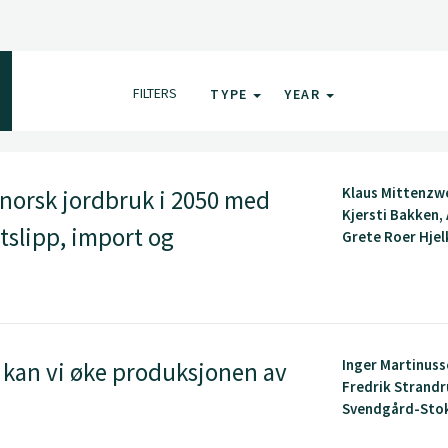
FILTERS
TYPE
YEAR
Klaus Mittenzwe
norsk jordbruk i 2050 med
Kjersti Bakken,
tslipp, import og
Grete Roer Hjelk
Inger Martinuss
 kan vi øke produksjonen av
Fredrik Strandru
Svendgård-Stokk