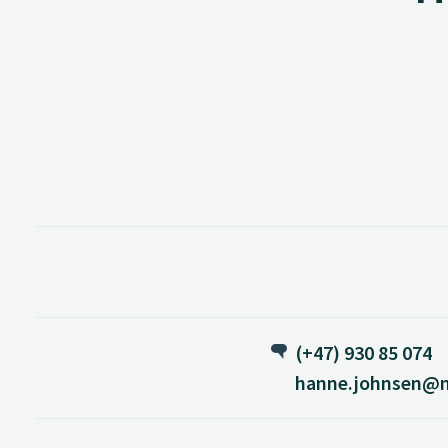
(+47) 930 85 074
hanne.johnsen@n