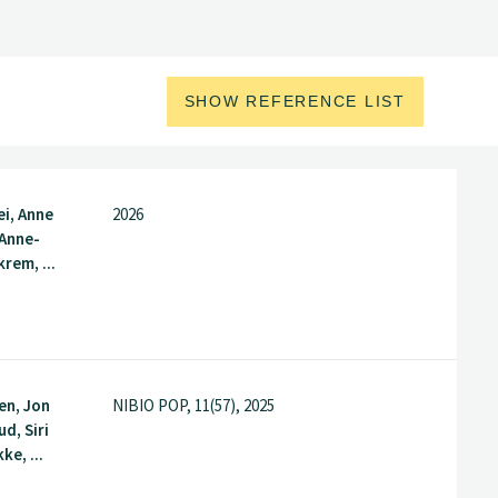
SHOW REFERENCE LIST
i, Anne
2026
 Anne-
rem, ...
en, Jon
NIBIO POP, 11(57), 2025
d, Siri
e, ...