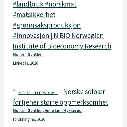
#landbruk #norskmat
#matsikkerhet
#grønnsaksproduksjon
#innovasjon | NIBIO Norwegian
Institute of Bioeconomy Research
Morten Günther
LinkedIn, 2026
- Norske solbær
MEDIA INTERVIEW –
fortjener større oppmerksomhet
Morten Günther, Anne Linn Hykkerud
forskning.no, 2026