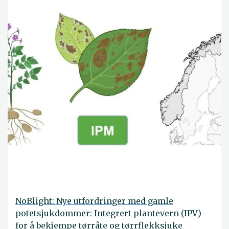
NoBlight: Nye utfordringer med gamle
potetsjukdommer: Integrert plantevern (IPV)
for å bekjempe tørråte og tørrflekksjuke