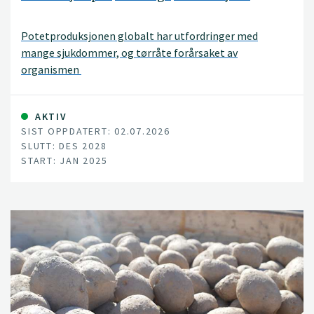
Potetproduksjonen globalt har utfordringer med
mange sjukdommer, og tørråte forårsaket av
organismen
AKTIV
SIST OPPDATERT: 02.07.2026
SLUTT: DES 2028
START: JAN 2025