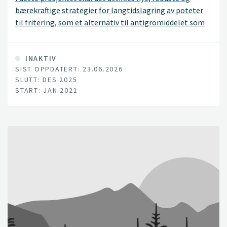
bærekraftige strategier for langtidslagring av poteter
til fritering, som et alternativ til antigromiddelet som
nå ikke lenger er tillatt. Strategiene skal tilpasses de
ulike lagertypene og råvarene som brukes her i landet.
INAKTIV
SIST OPPDATERT: 23.06.2026
SLUTT: DES 2025
START: JAN 2021