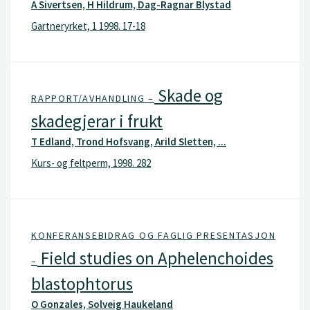
A Sivertsen, H Hildrum, Dag-Ragnar Blystad
Gartneryrket, 1 1998. 17-18
Skade og
RAPPORT/AVHANDLING –
skadegjerar i frukt
T Edland, Trond Hofsvang, Arild Sletten, ...
Kurs- og feltperm, 1998. 282
KONFERANSEBIDRAG OG FAGLIG PRESENTASJON
Field studies on Aphelenchoides
–
blastophtorus
O Gonzales, Solveig Haukeland