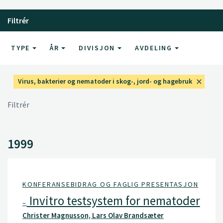
Filtrér
TYPE
ÅR
DIVISJON
AVDELING
Virus, bakterier og nematoder i skog-, jord- og hagebruk
Filtrér
1999
KONFERANSEBIDRAG OG FAGLIG PRESENTASJON
Invitro testsystem for nematoder
–
Christer Magnusson, Lars Olav Brandsæter