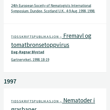
24th European Soceity of Nematogists International
Symposium. Dundee, Scotland U.K., 4-9 Aug. 1998, 1998.
Fremavl og
TIDSSKRIFTSPUBLIKASJON –
tomatbronsetoppvirus
Dag-Ragnar Blystad
Gartneryrket, 1998. 18-19
1997
Nematoder i
TIDSSKRIFTSPUBLIKASJON –
grasbaner