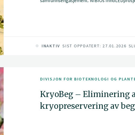
samfunnsengasjement. NIBIOs InnoLEDprosjekt
for videreutviklingen av urban matproduksjon
INAKTIV
SIST OPPDATERT: 27.01.2026
SL
DIVISJON FOR BIOTEKNOLOGI OG PLANT
KryoBeg – Eliminering a
kryopreservering av be