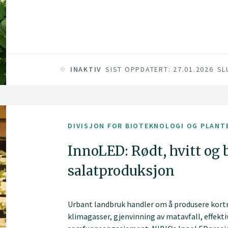
Det fullstendige prosjektnavnet på engelsk e
Vårt prosjekt vil med et bredt sammensatt tea
INAKTIV
SIST OPPDATERT: 27.01.2026
SL
DIVISJON FOR BIOTEKNOLOGI OG PLANT
InnoLED: Rødt, hvitt og 
salatproduksjon
Urbant landbruk handler om å produsere kortr
klimagasser, gjenvinning av matavfall, effekti