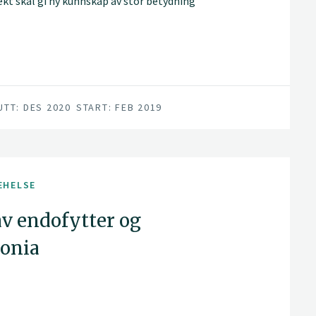
 skal gi ny kunnskap av stor betydning
.
UTT: DES 2020
START: FEB 2019
EHELSE
v endofytter og
gonia