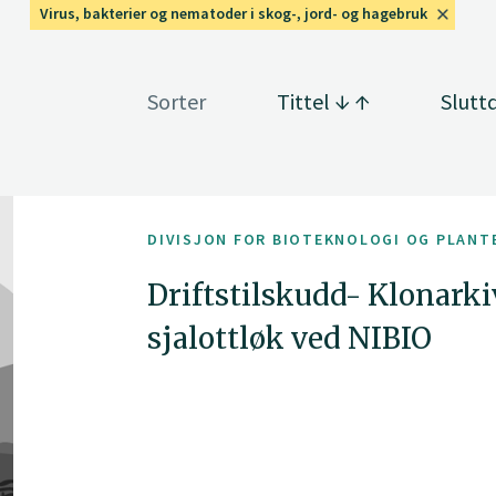
Virus, bakterier og nematoder i skog-, jord- og hagebruk
Sorter
Tittel
Slutt
DIVISJON FOR BIOTEKNOLOGI OG PLANT
Driftstilskudd- Klonarkiv
sjalottløk ved NIBIO