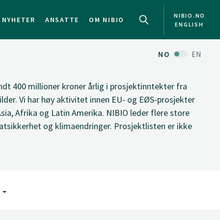
NIBIO.NO
NYHETER
ANSATTE
OM NIBIO
ENGLISH
NO
EN
ndt 400 millioner kroner årlig i prosjektinntekter fra
ilder. Vi har høy aktivitet innen EU- og EØS-prosjekter
Asia, Afrika og Latin Amerika. NIBIO leder flere store
tsikkerhet og klimaendringer. Prosjektlisten er ikke
G