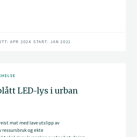
r
m ta fatt på disse utfordringene.
UTT: APR 2024
START: JAN 2021
EHELSE
blått LED-lys i urban
eist mat med lave utslipp av
v ressursbruk og ekte