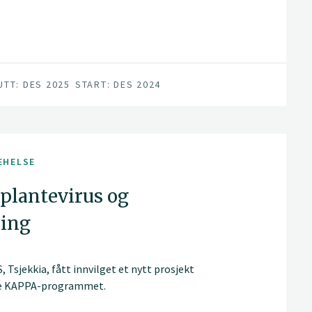
UTT: DES 2025
START: DES 2024
EHELSE
plantevirus og
ring
Tsjekkia, fått innvilget et nytt prosjekt
rale KAPPA-programmet.