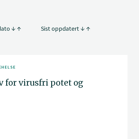
dato
Sist oppdatert
EHELSE
 for virusfri potet og