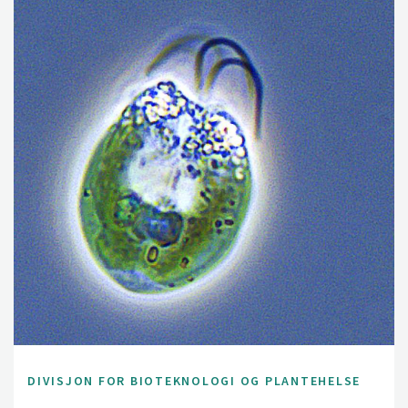
har bygg- og anleggsbransjen ansvar for å ikke spre
fremmede invaderende arter eller planteskadegjørere
ved flytting av masser. Riktig destruering og/ eller
deponering av masser som inneholder
planteskadegjørere og/ eller andre regulerte fremmede
arter kan føre til store ekstrakostnader for denne
bransjen. Norske myndigheter, offentlig og privat sektor
har derfor en begrunnet forventning om at NIBIO skal
levere oppdatert forskningsbaserte kunnskap og
løsninger på problemer knyttet til planteskadegjørere
på EPPO sin karanteneliste og svartelistede fremmede
invaderende arter. Med basis i NIBIO Bioteknologi og
Plantehelses brede kunnskap på identifikasjon, biologi
og bekjempelse av planteskadegjørere i land- og
skogbruk har vi et godt utgangspunkt for å få til det. For
å kunne identifisere alle de nye organismene som finnes
i et økende antall prøver har vi imidlertid behov for å øke
DIVISJON FOR BIOTEKNOLOGI OG PLANTEHELSE
kompetansen vår knyttet til effektive, presise og