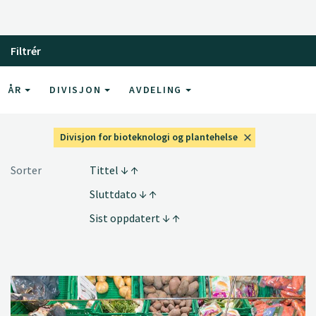
Filtrér
ÅR
DIVISJON
AVDELING
Divisjon for bioteknologi og plantehelse
Sorter
Tittel
Sluttdato
Sist oppdatert