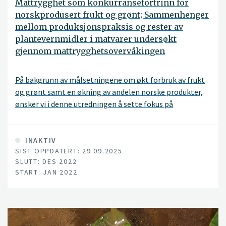
Mattrygghet som konkurransefortrinn for
norskprodusert frukt og grønt; Sammenhenger
mellom produksjonspraksis og rester av
plantevernmidler i matvarer undersøkt
gjennom mattrygghetsovervåkingen
På bakgrunn av målsetningene om økt forbruk av frukt
og grønt samt en økning av andelen norske produkter,
ønsker vi i denne utredningen å sette fokus på
mattrygghet for disse produktene generelt og sett i
forhold til ulike produksjonsmåter for å bidra til å sikre
en trygg økning i konsumet.
INAKTIV
SIST OPPDATERT: 29.09.2025
SLUTT: DES 2022
START: JAN 2022