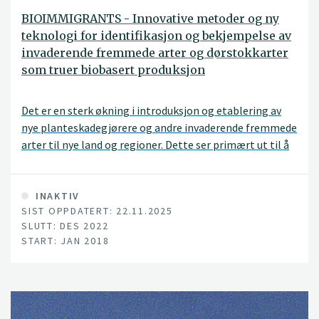
BIOIMMIGRANTS - Innovative metoder og ny
teknologi for identifikasjon og bekjempelse av
invaderende fremmede arter og dørstokkarter
som truer biobasert produksjon
Det er en sterk økning i introduksjon og etablering av
nye planteskadegjørere og andre invaderende fremmede
arter til nye land og regioner. Dette ser primært ut til å
være forårsaket av økt internasjonal handel og import
av planter, planteprodukter og jord. Klimaforandringene
er med på å tilrettelegge for at de introduserte artene
INAKTIV
SIST OPPDATERT: 22.11.2025
kan etablere seg i nye klimatiske områder.
SLUTT: DES 2022
Planteskadegjørere regulert gjennom «Forskrift om
START: JAN 2018
planter og tiltak mot planteskadegjørere» og arter
regulert av «Forskrift om fremmede organismer» krever
ulike former for tiltak. Ansvaret for å kontrollere
importerte planteprodukter for planteskadegjørere er
nylig flyttet fra Mattilsynet til importørene selv. Videre