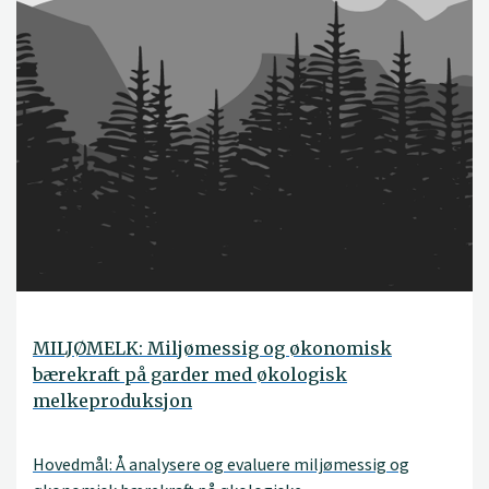
MILJØMELK: Miljømessig og økonomisk
bærekraft på garder med økologisk
melkeproduksjon
Hovedmål: Å analysere og evaluere miljømessig og