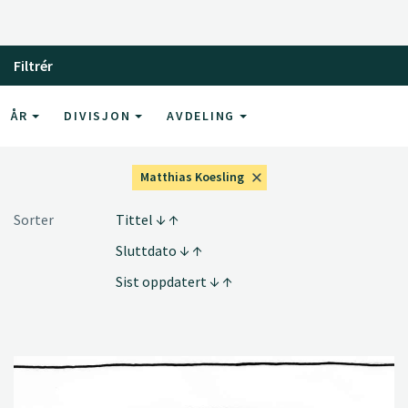
Filtrér
ÅR
DIVISJON
AVDELING
Matthias Koesling
Sorter
Tittel
Sluttdato
Sist oppdatert