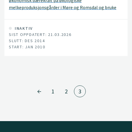
økonomisk bærekraft på økologiske
melkeproduksjonsgårder i Møre og Romsdal og bruke
disse resultatene til å foreslå strategier for å forbedre
miljømessig og økonomisk bærekraft på gårdsnivå.
INAKTIV
SIST OPPDATERT: 21.03.2026
SLUTT: DES 2014
START: JAN 2010
1
2
3