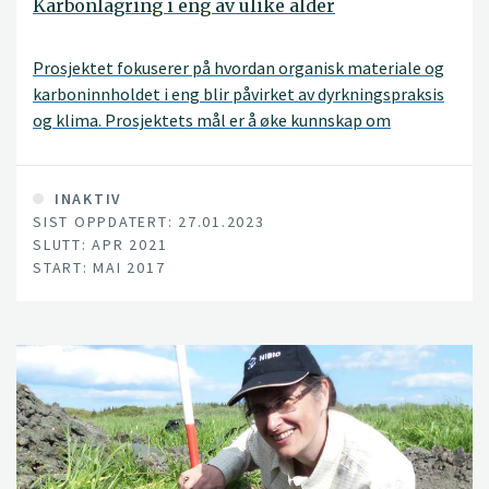
Karbonlagring i eng av ulike alder
Prosjektet fokuserer på hvordan organisk materiale og
karboninnholdet i eng blir påvirket av dyrkningspraksis
og klima. Prosjektets mål er å øke kunnskap om
samspill mellom alder av eng, driftsmåte,
produksjonspotensialet og karbonbinding.
INAKTIV
SIST OPPDATERT: 27.01.2023
SLUTT: APR 2021
START: MAI 2017