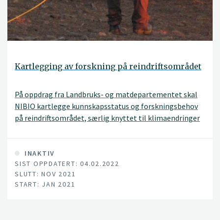
Kartlegging av forskning på reindriftsområdet
På oppdrag fra Landbruks- og matdepartementet skal
NIBIO kartlegge kunnskapsstatus og forskningsbehov
på reindriftsområdet, særlig knyttet til klimaendringer
og konsekvenser av arealbruksendringer.
INAKTIV
SIST OPPDATERT: 04.02.2022
SLUTT: NOV 2021
START: JAN 2021