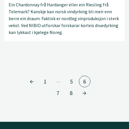
Ein Chardonnay frå Hardanger eller ein Riesling frå
Telemark? Kanskje kan norsk vindyrking bli meir enn
berre ein draum. Faktisk er nordleg vinproduksjon i sterk
vekst. Ved NIBIO utforskar forskarar korleis druedyrking
kan lykkast i kjølege Noreg.
1
5
6
…
7
8