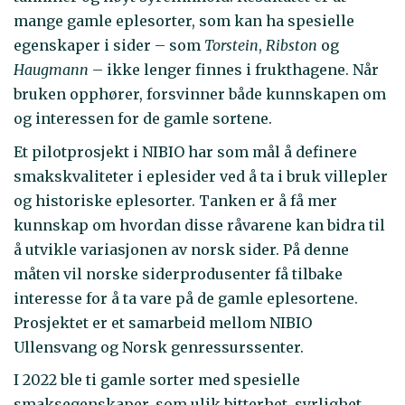
mange gamle eplesorter, som kan ha spesielle
egenskaper i sider – som
Torstein
,
Ribston
og
Haugmann
– ikke lenger finnes i frukthagene. Når
bruken opphører, forsvinner både kunnskapen om
og interessen for de gamle sortene.
Et pilotprosjekt i NIBIO har som mål å definere
smakskvaliteter i eplesider ved å ta i bruk villepler
og historiske eplesorter. Tanken er å få mer
kunnskap om hvordan disse råvarene kan bidra til
å utvikle variasjonen av norsk sider. På denne
måten vil norske siderprodusenter få tilbake
interesse for å ta vare på de gamle eplesortene.
Prosjektet er et samarbeid mellom NIBIO
Ullensvang og Norsk genressurssenter.
I 2022 ble ti gamle sorter med spesielle
smaksegenskaper, som ulik bitterhet, syrlighet,