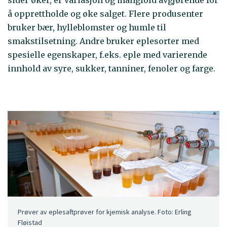
sider øker, er variasjon og mangfold avgjørende for
å opprettholde og øke salget. Flere produsenter
bruker bær, hylleblomster og humle til
smakstilsetning. Andre bruker eplesorter med
spesielle egenskaper, f.eks. eple med varierende
innhold av syre, sukker, tanniner, fenoler og farge.
Prøver av eplesaftprøver for kjemisk analyse. Foto: Erling
Fløistad