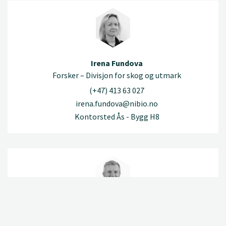
Irena Fundova
Forsker – Divisjon for skog og utmark
(+47) 413 63 027
irena.fundova@nibio.no
Kontorsted Ås - Bygg H8
Kristian Fæste
Administrasjonsleder – Divisjon for skog og utmark