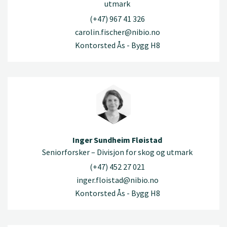
utmark
(+47) 967 41 326
carolin.fischer@nibio.no
Kontorsted Ås - Bygg H8
Inger Sundheim Fløistad
Seniorforsker – Divisjon for skog og utmark
(+47) 452 27 021
inger.floistad@nibio.no
Kontorsted Ås - Bygg H8