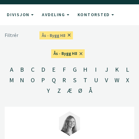
DIVISJON
AVDELING
KONTORSTED
Filtrér
Ås - Bygg H8
Ås - Bygg H8
A
B
C
D
E
F
G
H
I
J
K
L
M
N
O
P
Q
R
S
T
U
V
W
X
Y
Z
Æ
Ø
Å